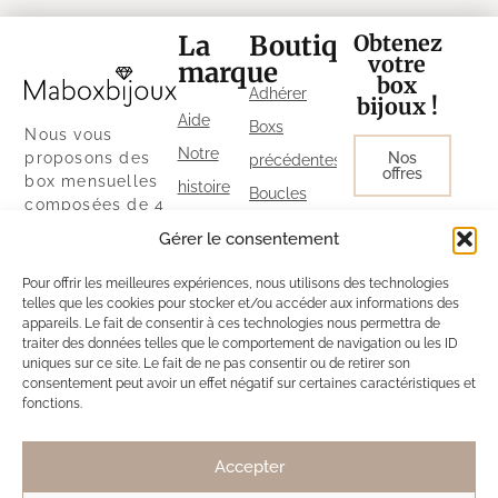
La
Boutique
Obtenez
votre
marque
box
Adhérer
bijoux !
Aide
Boxs
Nous vous
Notre
proposons des
Nos
précédentes
offres
box mensuelles
histoire
Boucles
composées de 4
Le Guide
d’oreilles
bijoux, à partir de
Gérer le consentement
28 € / mois.
MaBoxBijoux
Colliers
Découvrez
Pour offrir les meilleures expériences, nous utilisons des technologies
Parrainage
Bracelets
également notre
telles que les cookies pour stocker et/ou accéder aux informations des
Politique
boutique ainsi
appareils. Le fait de consentir à ces technologies nous permettra de
Bagues
que nos autres
traiter des données telles que le comportement de navigation ou les ID
de
uniques sur ce site. Le fait de ne pas consentir ou de retirer son
exclusivités sur
consentement peut avoir un effet négatif sur certaines caractéristiques et
cookies
notre site.
fonctions.
Politique
de
Accepter
confidentialité