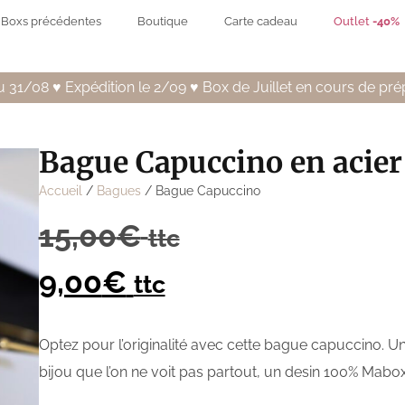
Boxs précédentes
Boutique
Carte cadeau
Outlet
-40%
 31/08 ♥️ Expédition le 2/09 ♥️ Box de Juillet en cours de pré
Bague Capuccino en acier
Accueil
/
Bagues
/ Bague Capuccino
15,00
€
ttc
9,00
€
ttc
Optez pour l’originalité avec cette bague capuccino. Un
bijou que l’on ne voit pas partout, un desin 100% Mabox