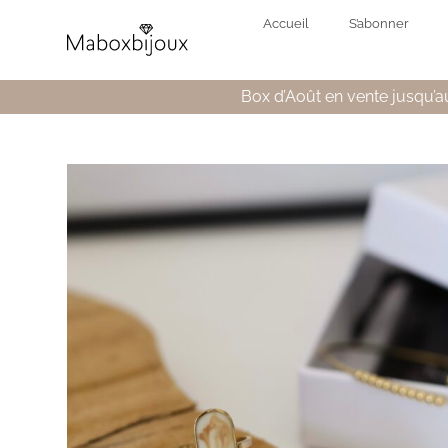
Accueil
S’abonner
Box d’Août en vente jusqu’au