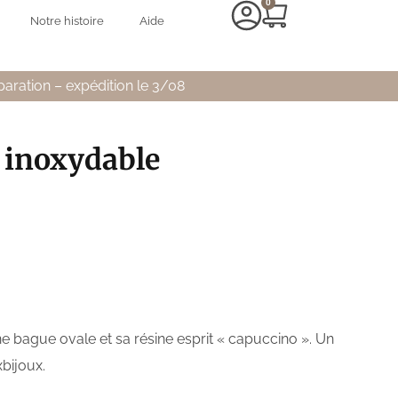
0
Notre histoire
Aide
paration – expédition le 3/08
 inoxydable
e bague ovale et sa résine esprit « capuccino ». Un
bijoux.