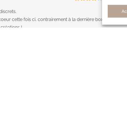
Ac
discrets.
eur cette fois ci, contrairement à la dernière box.
créations !
5/5
aboxbijoux et n’ai jamais été déçue des produits reçus. Ils s
supers élégants et dans l’air du temps. J’ai toujours aimé tou
t des abonnements à mon tour à mes amies. N’hésitez pas le ra
5/5
able qui ne bougent pas dans le temps. Le doré reste même ap