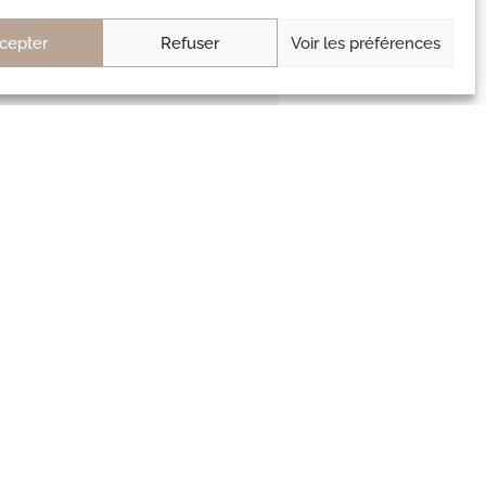
cepter
Refuser
Voir les préférences
ont de qualité (on peut même se
s les produits que contenaient
pport qualité prix est top !
rès 3 ans, mes bracelets que je