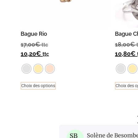
Bague Rio
Bague C
17,00
€
18,00
€
ttc
10,20
€
10,80
€
ttc
Choix des options
Choix des o
SB
Solène de Besomb