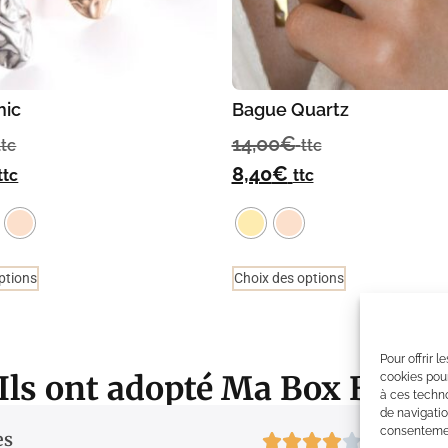
hic
Bague Quartz
14,00
€
ttc
ttc
8,40
€
ttc
ttc
ptions
Choix des options
Pour offrir 
Ils ont adopté Ma Box Bijou
cookies pour
à ces techn
de navigatio
consentement
es
4/5