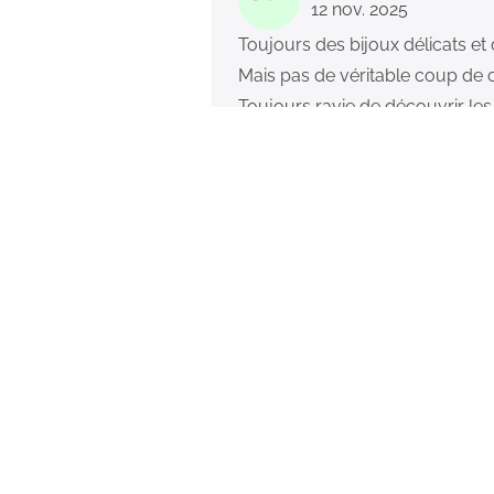
12 nov. 2025
Toujours des bijoux délicats et 
Mais pas de véritable coup de co
Toujours ravie de découvrir les 
LD
Lucie Decruydt
15 mai 2025
J’ai déjà été abonnée 2 fois à m
laver avec ils ne bougent pas), 
mes box. Et j’ai moi même offer
MM
Mélanie Moreira
27 mai 2025
Bijoux de qualité à prix abord