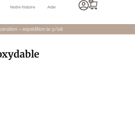
0
Notre histoire
Aide
paration – expédition le 3/08
oxydable