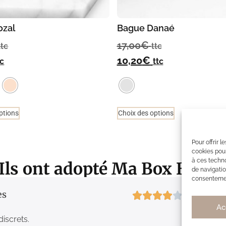
ozal
Bague Danaé
17,00
€
ttc
ttc
10,20
€
tc
ttc
ptions
Choix des options
Pour offrir 
cookies pour
à ces techn
Ils ont adopté Ma Box Bijou
de navigatio
consentement
es
4/5
Ac
discrets.