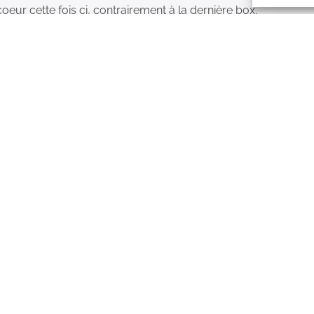
eur cette fois ci, contrairement à la dernière box.
créations !
5/5
aboxbijoux et n’ai jamais été déçue des produits reçus. Ils s
supers élégants et dans l’air du temps. J’ai toujours aimé tou
t des abonnements à mon tour à mes amies. N’hésitez pas le ra
5/5
able qui ne bougent pas dans le temps. Le doré reste même ap