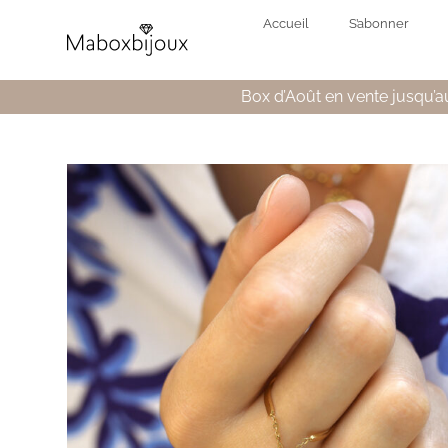
Accueil
S’abonner
Box d’Août en vente jusqu’au