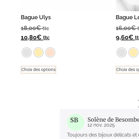
Bague Ulys
Bague L
18,00
€
16,00
€
ttc
10,80
€
9,60
€
ttc
t
Choix des options
Choix des o
SB
Solène de Besomb
12 nov. 2025
Toujours des bijoux délicats et 