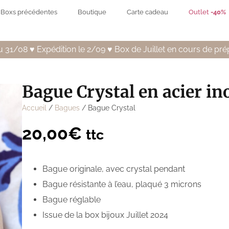
Boxs précédentes
Boutique
Carte cadeau
Outlet
-40%
 31/08 ♥️ Expédition le 2/09 ♥️ Box de Juillet en cours de pré
Bague Crystal en acier in
Accueil
/
Bagues
/ Bague Crystal
20,00
€
ttc
Bague originale, avec crystal pendant
Bague résistante à l’eau, plaqué 3 microns
Bague réglable
Issue de la box bijoux Juillet 2024