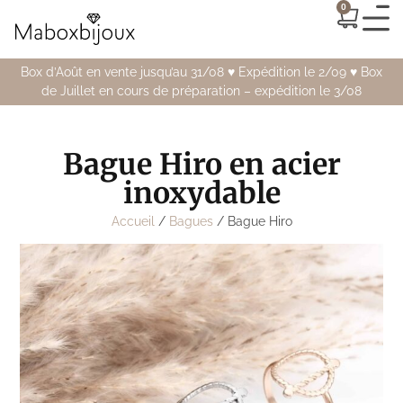
0
Box d’Août en vente jusqu’au 31/08 ♥️ Expédition le 2/09 ♥️ Box
de Juillet en cours de préparation – expédition le 3/08
Bague Hiro en acier
inoxydable
Accueil
/
Bagues
/ Bague Hiro