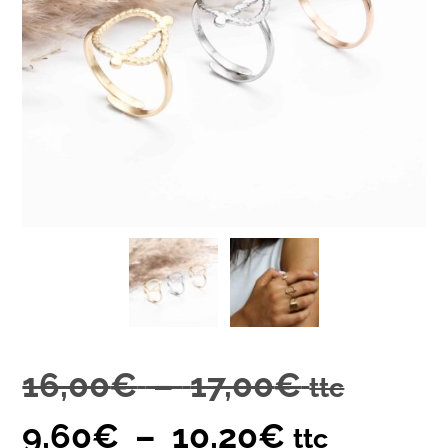
16,00
€
–
17,00
€
ttc
9,60
€
–
10,20
€
ttc