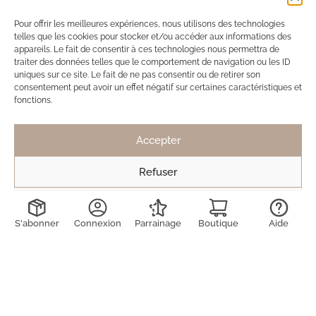
Ils ont adopté Ma Box Bijoux
Pour offrir les meilleures expériences, nous utilisons des technologies
telles que les cookies pour stocker et/ou accéder aux informations des
SB
Solène de Besombes
appareils. Le fait de consentir à ces technologies nous permettra de
12 nov. 2025
traiter des données telles que le comportement de navigation ou les ID
uniques sur ce site. Le fait de ne pas consentir ou de retirer son
Toujours des bijoux délicats et discrets.
consentement peut avoir un effet négatif sur certaines caractéristiques et
fonctions.
Mais pas de véritable coup de coeur cette fois
ci, contrairement à la dernière box.
Accepter
Toujours ravie de découvrir les créations !
Refuser
Voir les préférences
LD
Lucie Decruydt
15 mai 2025
S'abonner
Connexion
Parrainage
Boutique
Aide
J’ai déjà été abonnée 2 fois à maboxbijoux et n’ai
jamais été déçue des produits reçus. Ils sont de
qualité (on peut même se laver avec ils ne
bougent pas), supers élégants et dans l’air du