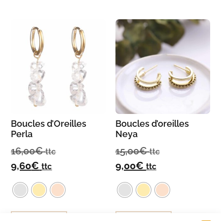
Boucles d’Oreilles
Boucles d’oreilles
Perla
Neya
16,00
€
15,00
€
ttc
ttc
9,60
€
9,00
€
ttc
ttc
Choix des options
Choix des options