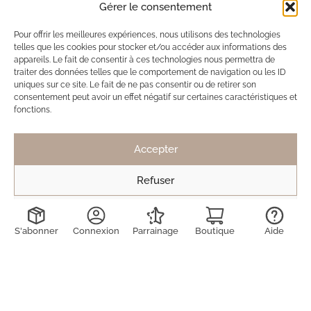
Gérer le consentement
Pour offrir les meilleures expériences, nous utilisons des technologies
Ils ont adopté Ma Box Bijoux
telles que les cookies pour stocker et/ou accéder aux informations des
appareils. Le fait de consentir à ces technologies nous permettra de
traiter des données telles que le comportement de navigation ou les ID
SB
Solène de Besombes
uniques sur ce site. Le fait de ne pas consentir ou de retirer son
12 nov. 2025
consentement peut avoir un effet négatif sur certaines caractéristiques et
fonctions.
Toujours des bijoux délicats et discrets.
Mais pas de véritable coup de coeur cette fois
Accepter
ci, contrairement à la dernière box.
Toujours ravie de découvrir les créations !
Refuser
Voir les préférences
S'abonner
Connexion
Parrainage
Boutique
Aide
LD
Lucie Decruydt
15 mai 2025
J’ai déjà été abonnée 2 fois à maboxbijoux et n’ai
jamais été déçue des produits reçus. Ils sont de