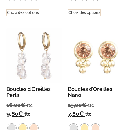
Choix des options
Choix des options
Boucles d’Oreilles
Boucles d’Oreilles
Perla
Nano
16,00
€
13,00
€
ttc
ttc
9,60
€
7,80
€
ttc
ttc