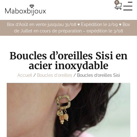
0
Box d’Août en vente jusqu’au 31/08 ♥️ Expédition le 2/09 ♥️ Box
de Juillet en cours de préparation – expédition le 3/08
Boucles d’oreilles Sisi en
acier inoxydable
Accueil
/
Boucles d'oreilles
/ Boucles d’oreilles Sisi