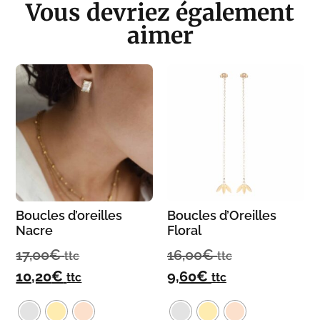
Vous devriez également
aimer
Boucles d’oreilles
Boucles d’Oreilles
Nacre
Floral
17,00
€
16,00
€
ttc
ttc
10,20
€
9,60
€
ttc
ttc