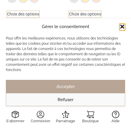
Choix des options
Choix des options
Gérer le consentement
Ils ont adopté Ma Box Bijoux
Pour offrir les meilleures expériences, nous utilisons des technologies
telles que les cookies pour stocker et/ou accéder aux informations des
appareils. Le fait de consentir à ces technologies nous permettra de
SB
Solène de Besombes
traiter des données telles que le comportement de navigation ou les ID
12 nov. 2025
uniques sur ce site. Le fait de ne pas consentir ou de retirer son
consentement peut avoir un effet négatif sur certaines caractéristiques et
Toujours des bijoux délicats et discrets.
fonctions.
Mais pas de véritable coup de coeur cette fois
ci, contrairement à la dernière box.
Accepter
Toujours ravie de découvrir les créations !
Refuser
Voir les préférences
LD
Lucie Decruydt
S'abonner
Connexion
Parrainage
Boutique
Aide
15 mai 2025