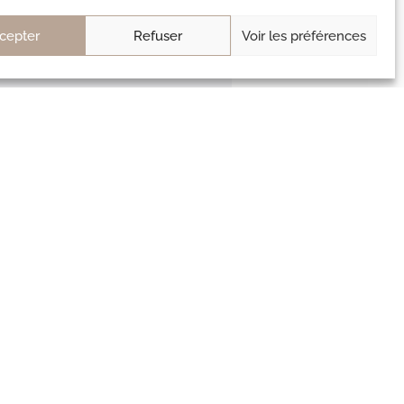
cepter
Refuser
Voir les préférences
ont de qualité (on peut même se
s les produits que contenaient
pport qualité prix est top !
rès 3 ans, mes bracelets que je