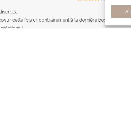
Ac
discrets.
eur cette fois ci, contrairement à la dernière box.
créations !
5/5
aboxbijoux et n’ai jamais été déçue des produits reçus. Ils s
supers élégants et dans l’air du temps. J’ai toujours aimé tou
t des abonnements à mon tour à mes amies. N’hésitez pas le ra
5/5
able qui ne bougent pas dans le temps. Le doré reste même ap