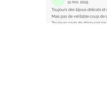
12 nov. 2025
Toujours des bijoux délicats et 
Mais pas de véritable coup de co
Toujours ravie de découvrir les 
LD
Lucie Decruydt
15 mai 2025
J’ai déjà été abonnée 2 fois à m
laver avec ils ne bougent pas), 
mes box. Et j’ai moi même offer
MM
Mélanie Moreira
27 mai 2025
Bijoux de qualité à prix abord