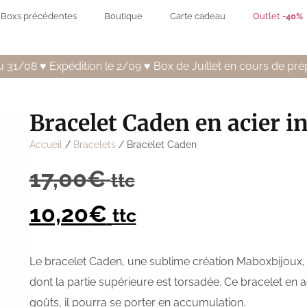
Boxs précédentes
Boutique
Carte cadeau
Outlet
-40%
 31/08 ♥️ Expédition le 2/09 ♥️ Box de Juillet en cours de pré
Bracelet Caden en acier i
Accueil
/
Bracelets
/ Bracelet Caden
17,00
€
ttc
10,20
€
ttc
Le bracelet Caden, une sublime création Maboxbijoux
dont la partie supérieure est torsadée. Ce bracelet en a
goûts, il pourra se porter en accumulation.