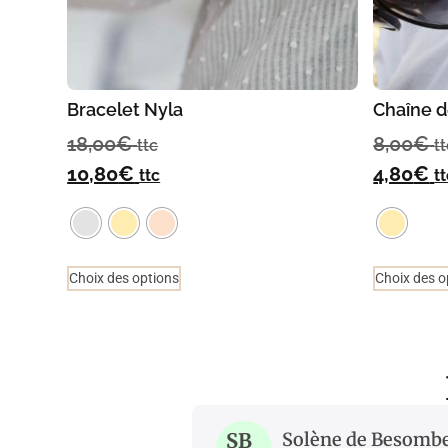
Bracelet Nyla
Chaîne d
18,00
€
8,00
€
ttc
t
10,80
€
4,80
€
ttc
t
Choix des options
Choix des o
SB
Solène de Besomb