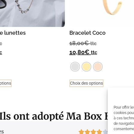
e lunettes
Bracelet Coco
18,00
€
tc
ttc
10,80
€
tc
ttc
ptions
Choix des options
Pour offrir 
Ils ont adopté Ma Box Bijou
cookies pour
à ces techn
de navigatio
consentement
es
4/5