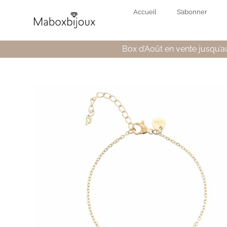
Accueil
S’abonner
Box d’Août en vente jusqu’au