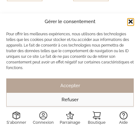
Ils ont adopté Ma Box Bijoux
Gérer le consentement
Pour offrir les meilleures expériences, nous utilisons des technologies
SB
Solène de Besombes
telles que les cookies pour stocker et/ou accéder aux informations des
12 nov. 2025
appareils. Le fait de consentir à ces technologies nous permettra de
traiter des données telles que le comportement de navigation ou les ID
Toujours des bijoux délicats et discrets.
uniques sur ce site. Le fait de ne pas consentir ou de retirer son
Mais pas de véritable coup de coeur cette fois
consentement peut avoir un effet négatif sur certaines caractéristiques et
fonctions.
ci, contrairement à la dernière box.
Toujours ravie de découvrir les créations !
Accepter
Refuser
LD
Lucie Decruydt
Voir les préférences
15 mai 2025
S'abonner
Connexion
Parrainage
Boutique
Aide
J’ai déjà été abonnée 2 fois à maboxbijoux et n’ai
jamais été déçue des produits reçus. Ils sont de