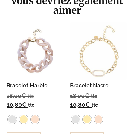
Vous devriez également
aimer
Bracelet Marble
Bracelet Nacre
18,00
€
18,00
€
ttc
ttc
10,80
€
10,80
€
ttc
ttc