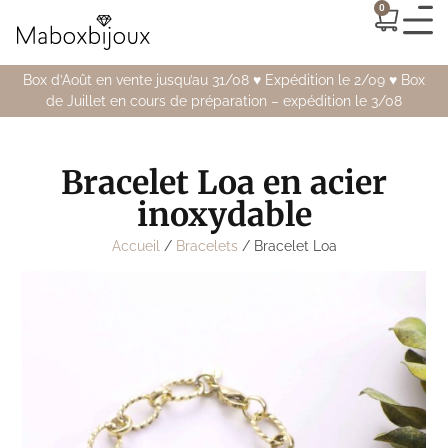
0
Box d’Août en vente jusqu’au 31/08 ♥️ Expédition le 2/09 ♥️ Box
de Juillet en cours de préparation – expédition le 3/08
Bracelet Loa en acier
inoxydable
Accueil
/
Bracelets
/ Bracelet Loa