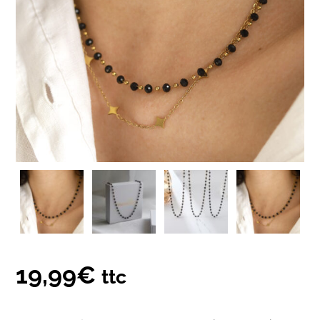
19,99
€
ttc