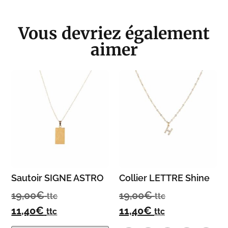
Vous devriez également
aimer
Sautoir SIGNE ASTRO
Collier LETTRE Shine
19,00
€
19,00
€
ttc
ttc
11,40
€
11,40
€
ttc
ttc