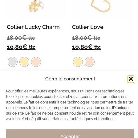
Collier Lucky Charm
Collier Love
18,00
€
18,00
€
ttc
ttc
10,80
€
10,80
€
ttc
ttc
Gérer le consentement
Choix des options
Choix des options
Pour offrir les meilleures expériences, nous utilisons des technologies
telles que les cookies pour stocker et/ou accéder aux informations des
Ils ont adopté Ma Box Bijoux
appareils. Le fait de consentir à ces technologies nous permettra de traiter
des données telles que le comportement de navigation ou les ID uniques
sur ce site. Le fait de ne pas consentir ou de retirer son consentement peut
SB
Solène de Besombes
avoir un effet négatif sur certaines caractéristiques et fonctions.
12 nov. 2025
Toujours des bijoux délicats et discrets.
Accepter