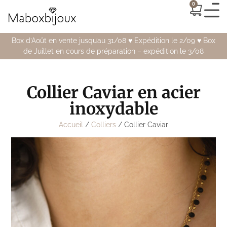
0
Box d’Août en vente jusqu’au 31/08 ♥️ Expédition le 2/09 ♥️ Box
de Juillet en cours de préparation – expédition le 3/08
Collier Caviar en acier
inoxydable
Accueil
/
Colliers
/ Collier Caviar