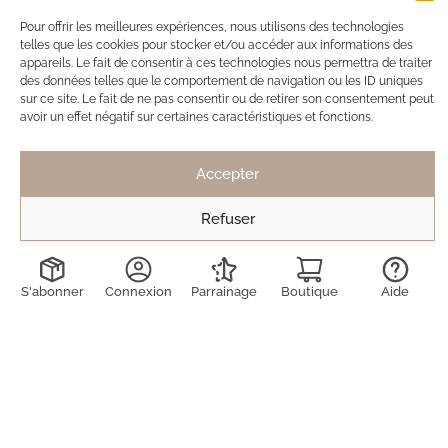
Pour offrir les meilleures expériences, nous utilisons des technologies
Ils ont adopté Ma Box Bijoux
telles que les cookies pour stocker et/ou accéder aux informations des
appareils. Le fait de consentir à ces technologies nous permettra de traiter
SB
Solène de Besombes
des données telles que le comportement de navigation ou les ID uniques
sur ce site. Le fait de ne pas consentir ou de retirer son consentement peut
12 nov. 2025
avoir un effet négatif sur certaines caractéristiques et fonctions.
Toujours des bijoux délicats et discrets.
Mais pas de véritable coup de coeur cette fois
Accepter
ci, contrairement à la dernière box.
Toujours ravie de découvrir les créations !
Refuser
Voir les préférences
S'abonner
Connexion
Parrainage
Boutique
Aide
LD
Lucie Decruydt
15 mai 2025
J’ai déjà été abonnée 2 fois à maboxbijoux et n’ai
jamais été déçue des produits reçus. Ils sont de
qualité (on peut même se laver avec ils ne
bougent pas), supers élégants et dans l’air du