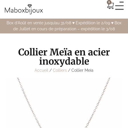
0
Box d’Août en vente jusqu’au 31/08 ♥️ Expédition le 2/09 ♥️ Box
de Juillet en cours de préparation – expédition le 3/08
Collier Meïa en acier
inoxydable
Accueil
/
Colliers
/ Collier Meïa