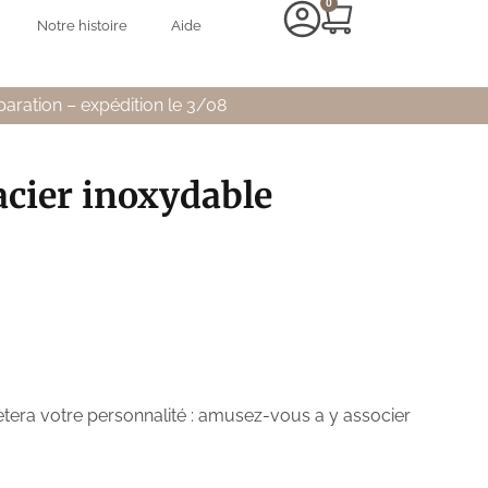
0
Notre histoire
Aide
paration – expédition le 3/08
acier inoxydable
lètera votre personnalité : amusez-vous a y associer