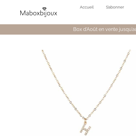
Accueil
S’abonner
Box d’Août en vente jusqu’au