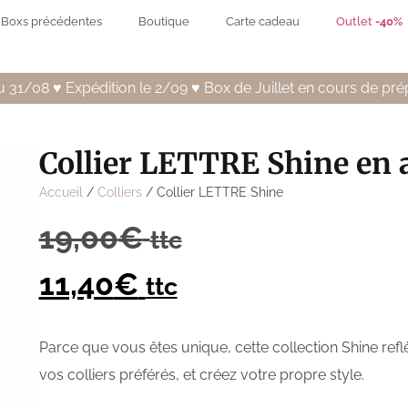
Boxs précédentes
Boutique
Carte cadeau
Outlet
-40%
 31/08 ♥️ Expédition le 2/09 ♥️ Box de Juillet en cours de pré
Collier LETTRE Shine en 
Accueil
/
Colliers
/ Collier LETTRE Shine
19,00
€
ttc
11,40
€
ttc
Parce que vous êtes unique, cette collection Shine ref
vos colliers préférés, et créez votre propre style.