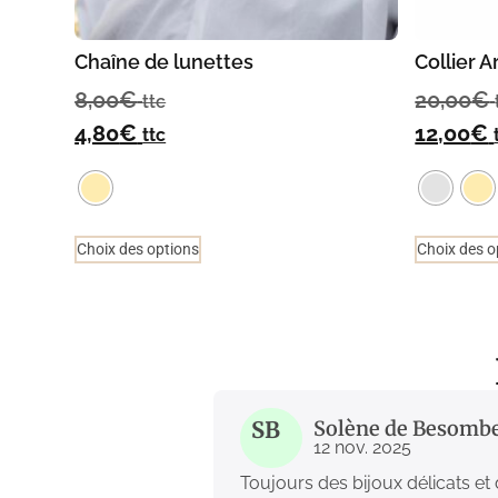
Chaîne de lunettes
Collier Ar
8,00
€
20,00
€
ttc
4,80
€
12,00
€
ttc
Choix des options
Choix des o
SB
Solène de Besomb
12 nov. 2025
Toujours des bijoux délicats et 