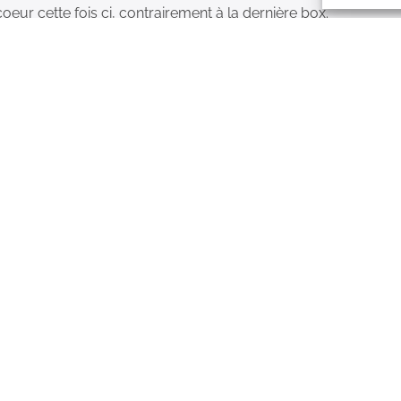
eur cette fois ci, contrairement à la dernière box.
créations !
5/5
aboxbijoux et n’ai jamais été déçue des produits reçus. Ils s
supers élégants et dans l’air du temps. J’ai toujours aimé tou
t des abonnements à mon tour à mes amies. N’hésitez pas le ra
5/5
able qui ne bougent pas dans le temps. Le doré reste même ap