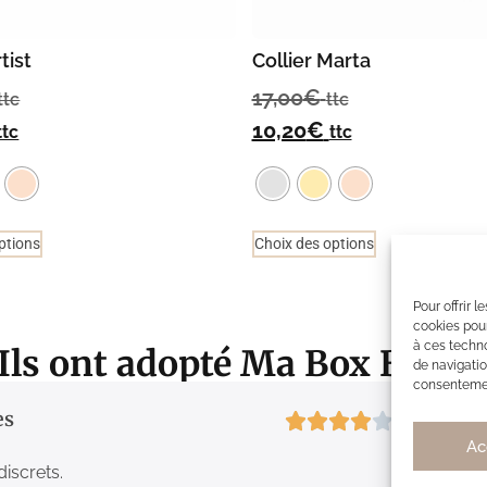
tist
Collier Marta
17,00
€
ttc
ttc
10,20
€
ttc
ttc
ptions
Choix des options
Pour offrir 
cookies pour
à ces techn
Ils ont adopté Ma Box Bijou
de navigatio
consentement
es
4/5
Ac
discrets.