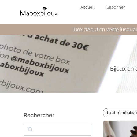
Accueil
S’abonner
Box d’Août en vente jusqu’au
Bijoux en 
Tout réinitialise
Rechercher