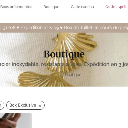
Boxs précédentes
Boutique
Carte cadeau
Outlet
-40%
 31/08 ♥️ Expédition le 2/09 ♥️ Box de Juillet en cours de pré
Boutique
acier inoxydable, résistants à l’eau. Expédition en 3 j
Accueil
/ Boutique
×
r
Box Exclusive