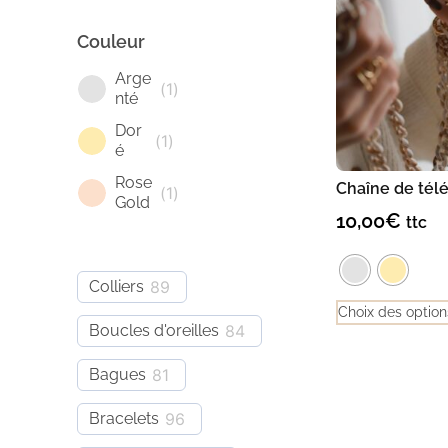
Couleur
Arge
(
1
)
nté
Dor
(
1
)
é
Rose
Chaîne de tél
(
1
)
Gold
10,00
€
ttc
Colliers
89
Choix des option
Boucles d'oreilles
84
Bagues
81
Bracelets
96