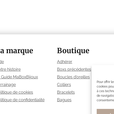
a marque
Boutique
de
Adhérer
tre histoire
Boxs précédentes
 Guide MaBoxBijoux
Boucles d’oreilles
Pour offrir 
rrainage
Colliers
cookies pour
à ces techn
litique de cookies
Bracelets
de navigatio
litique de confidentialité
Bagues
consentement