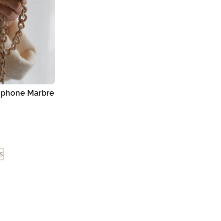
éphone Marbre
s