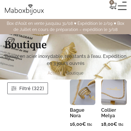
0
Box d’Août en vente jusqu’au 31/08 ♥️ Expédition le 2/09 ♥️ Box
de Juillet en cours de préparation – expédition le 3/08
Boutique
Bijoux en acier inoxydable, résistants à l’eau. Expédition
en 3 jours ouvrés
Accueil
/ Boutique
Filtré (322)
Bague
Collier
Nora
Melya
16,00
€
18,00
€
ttc
ttc