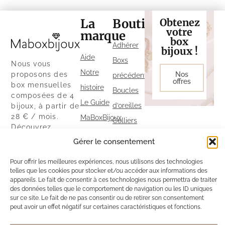
La
Boutique
Obtenez
votre
marque
box
Adhérer
bijoux !
Aide
Boxs
Nous vous
Notre
proposons des
Nos
précédentes
offres
box mensuelles
histoire
Boucles
composées de 4
Le Guide
d’oreilles
bijoux, à partir de
28 € / mois.
MaBoxBijoux
Colliers
Découvrez
Parrainage
Bracelets
également notre
Gérer le consentement
Politique
boutique ainsi
Bagues
que nos autres
Pour offrir les meilleures expériences, nous utilisons des technologies
de
exclusivités sur
telles que les cookies pour stocker et/ou accéder aux informations des
cookies
notre site.
appareils. Le fait de consentir à ces technologies nous permettra de traiter
des données telles que le comportement de navigation ou les ID uniques
Politique
sur ce site. Le fait de ne pas consentir ou de retirer son consentement
peut avoir un effet négatif sur certaines caractéristiques et fonctions.
de
confidentialité