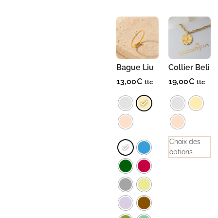
Bague Liu
Collier Beli
13,00
€
19,00
€
ttc
ttc
Choix des
options