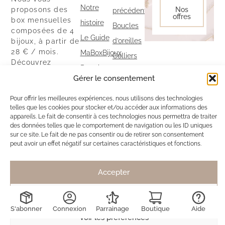
Notre
proposons des
Nos
précédentes
offres
box mensuelles
histoire
Boucles
composées de 4
Le Guide
d’oreilles
bijoux, à partir de
28 € / mois.
MaBoxBijoux
Colliers
Découvrez
Parrainage
Bracelets
également notre
Gérer le consentement
Politique
boutique ainsi
Bagues
que nos autres
de
Pour offrir les meilleures expériences, nous utilisons des technologies
exclusivités sur
telles que les cookies pour stocker et/ou accéder aux informations des
cookies
notre site.
appareils. Le fait de consentir à ces technologies nous permettra de traiter
des données telles que le comportement de navigation ou les ID uniques
Politique
sur ce site. Le fait de ne pas consentir ou de retirer son consentement
de
peut avoir un effet négatif sur certaines caractéristiques et fonctions.
confidentialité
Accepter
Mentions légales
|
CGV
&
CGU
Maboxbijoux
© 2026
Conception par
PROSPEOS
Refuser
S'abonner
Connexion
Parrainage
Boutique
Aide
Voir les préférences