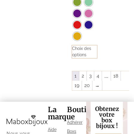
Choix des
options
1
2
3
4
…
18
19
20
→
La
Boutique
Obtenez
votre
marque
box
Adhérer
bijoux !
Aide
Boxs
Nous vous