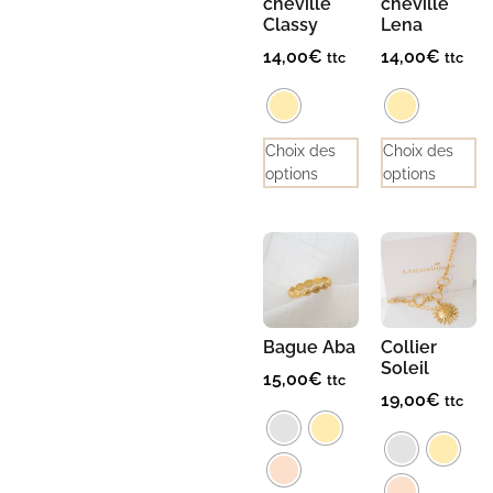
cheville
cheville
Classy
Lena
14,00
€
14,00
€
ttc
ttc
Choix des
Choix des
options
options
Bague Aba
Collier
Soleil
15,00
€
ttc
19,00
€
ttc