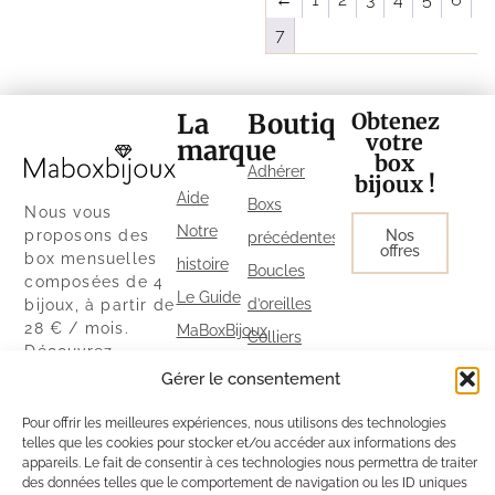
7
La
Boutique
Obtenez
votre
marque
box
Adhérer
bijoux !
Aide
Boxs
Nous vous
Notre
proposons des
Nos
précédentes
offres
box mensuelles
histoire
Boucles
composées de 4
Le Guide
d’oreilles
bijoux, à partir de
28 € / mois.
MaBoxBijoux
Colliers
Découvrez
Parrainage
Bracelets
également notre
Gérer le consentement
Politique
boutique ainsi
Bagues
que nos autres
Pour offrir les meilleures expériences, nous utilisons des technologies
de
telles que les cookies pour stocker et/ou accéder aux informations des
exclusivités sur
cookies
appareils. Le fait de consentir à ces technologies nous permettra de traiter
notre site.
des données telles que le comportement de navigation ou les ID uniques