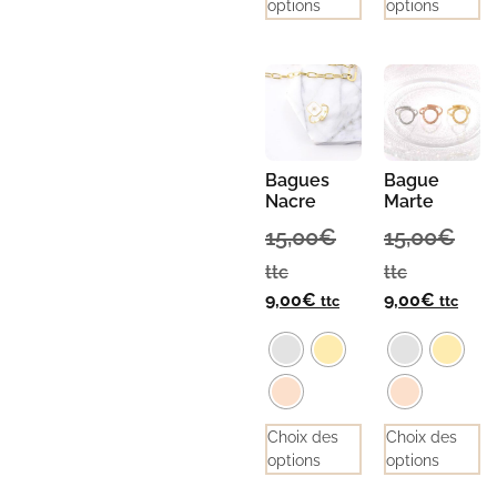
options
options
Bagues
Bague
Nacre
Marte
15,00
€
15,00
€
ttc
ttc
9,00
€
9,00
€
ttc
ttc
Choix des
Choix des
options
options