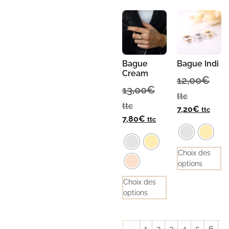
Bague
Bague Indi
Cream
12,00
€
13,00
€
ttc
ttc
7,20
€
ttc
7,80
€
ttc
Choix des
options
Choix des
options
←
1
2
3
4
5
6