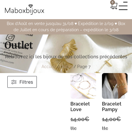
0
Box d’Août en vente jusqu’au 31/08 ♥️ Expédition le 2/09 ♥️ Box
de Juillet en cours de préparation – expédition le 3/08
Outlet
Retrouvez ici les bijoux de nos collections précédentes
Accueil
/
Outlet
/ Page 7
Filtres
Bracelet
Bracelet
Love
Pampy
14,00
€
14,00
€
ttc
ttc