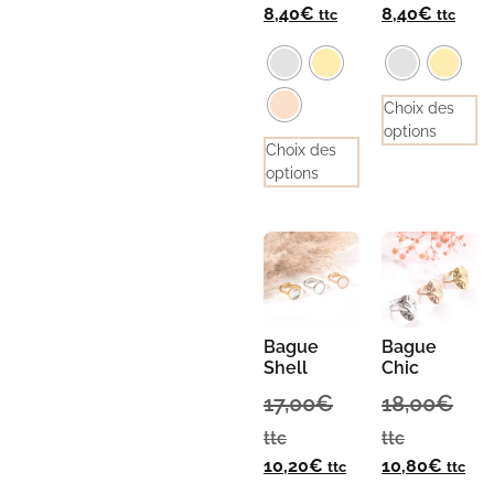
8,40
€
8,40
€
ttc
ttc
Choix des
options
Choix des
options
Bague
Bague
Shell
Chic
17,00
€
18,00
€
ttc
ttc
10,20
€
10,80
€
ttc
ttc