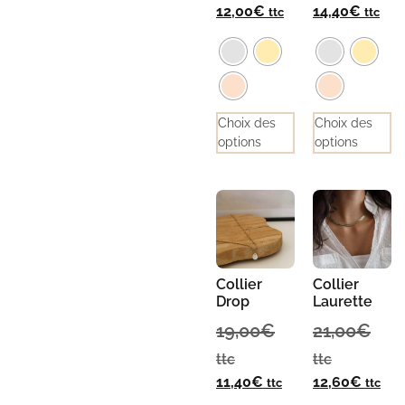
12,00
€
14,40
€
ttc
ttc
Choix des
Choix des
options
options
Collier
Collier
Drop
Laurette
19,00
€
21,00
€
ttc
ttc
11,40
€
12,60
€
ttc
ttc