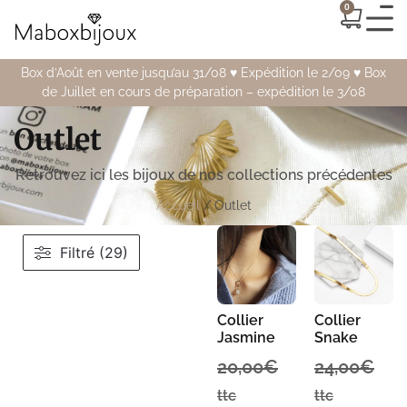
0
Box d’Août en vente jusqu’au 31/08 ♥️ Expédition le 2/09 ♥️ Box
de Juillet en cours de préparation – expédition le 3/08
Outlet
Retrouvez ici les bijoux de nos collections précédentes
Accueil
/ Outlet
Filtré (29)
Collier
Collier
Jasmine
Snake
20,00
€
24,00
€
ttc
ttc