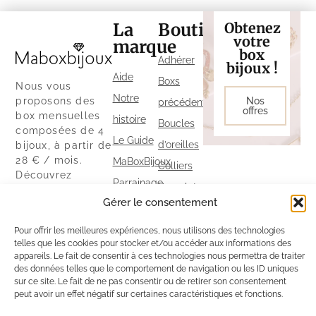
La
Boutique
Obtenez
votre
marque
box
Adhérer
bijoux !
Aide
Boxs
Nous vous
Notre
proposons des
Nos
précédentes
offres
box mensuelles
histoire
Boucles
composées de 4
Le Guide
d’oreilles
bijoux, à partir de
28 € / mois.
MaBoxBijoux
Colliers
Découvrez
Parrainage
Bracelets
également notre
Gérer le consentement
Politique
boutique ainsi
Bagues
que nos autres
de
Pour offrir les meilleures expériences, nous utilisons des technologies
exclusivités sur
telles que les cookies pour stocker et/ou accéder aux informations des
cookies
notre site.
appareils. Le fait de consentir à ces technologies nous permettra de traiter
Politique
des données telles que le comportement de navigation ou les ID uniques
sur ce site. Le fait de ne pas consentir ou de retirer son consentement
de
peut avoir un effet négatif sur certaines caractéristiques et fonctions.
confidentialité