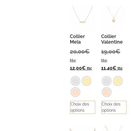
Collier
Collier
Meïa
Valentine
20,00
€
19,00
€
ttc
ttc
12,00
€
11,40
€
ttc
ttc
Choix des
Choix des
options
options