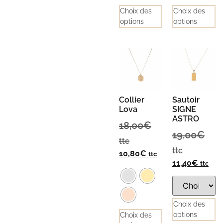
Choix des
Choix des
options
options
Collier
Sautoir
Lova
SIGNE
ASTRO
18,00
€
19,00
€
ttc
ttc
10,80
€
ttc
11,40
€
ttc
Choix des
options
Choix des