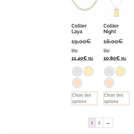
Collier
Collier
Laya
Night
19,00
€
18,00
€
ttc
ttc
11,40
€
10,80
€
ttc
ttc
Choix des
Choix des
options
options
1
2
→