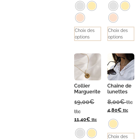
Choix des
Choix des
options
options
Collier
Chaîne de
Marguerite
lunettes
19,00
€
8,00
€
ttc
4,80
€
ttc
ttc
11,40
€
ttc
Choix des