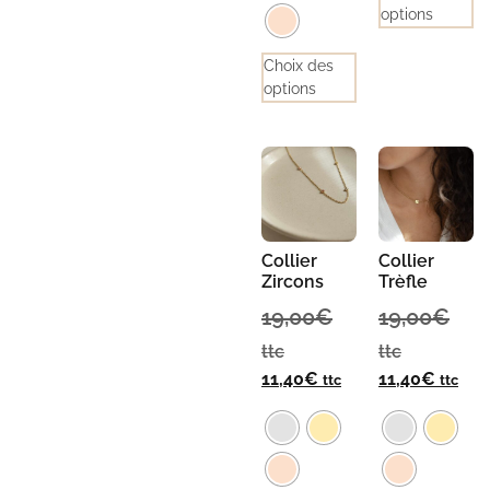
options
Choix des
options
Collier
Collier
Zircons
Trèfle
19,00
€
19,00
€
ttc
ttc
11,40
€
11,40
€
ttc
ttc