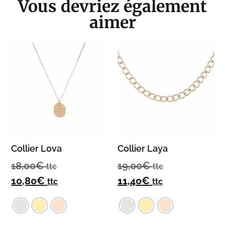
Vous devriez également
aimer
Collier Lova
Collier Laya
18,00
€
19,00
€
ttc
ttc
10,80
€
11,40
€
ttc
ttc