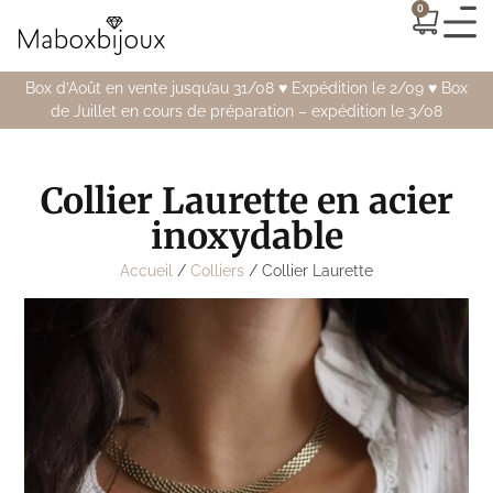
0
Box d’Août en vente jusqu’au 31/08 ♥️ Expédition le 2/09 ♥️ Box
de Juillet en cours de préparation – expédition le 3/08
Collier Laurette en acier
inoxydable
Accueil
/
Colliers
/ Collier Laurette