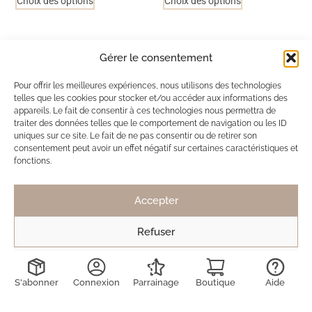
Choix des options
Choix des options
Ils ont adopté Ma Box Bijoux
Gérer le consentement
Pour offrir les meilleures expériences, nous utilisons des technologies
SB
Solène de Besombes
telles que les cookies pour stocker et/ou accéder aux informations des
12 nov. 2025
appareils. Le fait de consentir à ces technologies nous permettra de
traiter des données telles que le comportement de navigation ou les ID
Toujours des bijoux délicats et discrets.
uniques sur ce site. Le fait de ne pas consentir ou de retirer son
Mais pas de véritable coup de coeur cette fois
consentement peut avoir un effet négatif sur certaines caractéristiques et
fonctions.
ci, contrairement à la dernière box.
Toujours ravie de découvrir les créations !
Accepter
Refuser
LD
Lucie Decruydt
Voir les préférences
15 mai 2025
S'abonner
Connexion
Parrainage
Boutique
Aide
J’ai déjà été abonnée 2 fois à maboxbijoux et n’ai
jamais été déçue des produits reçus. Ils sont de