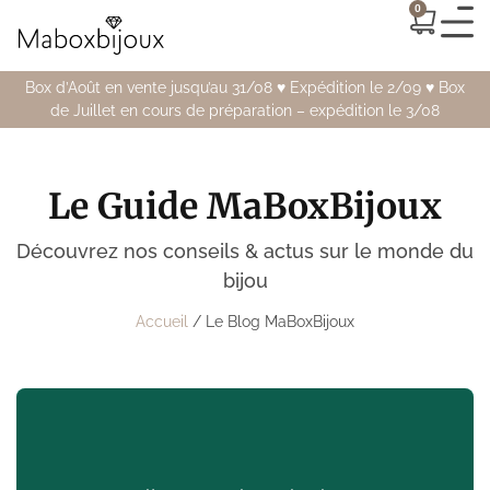
0
Box d’Août en vente jusqu’au 31/08 ♥️ Expédition le 2/09 ♥️ Box
de Juillet en cours de préparation – expédition le 3/08
Le Guide MaBoxBijoux
Découvrez nos conseils & actus sur le monde du
bijou
Accueil
/ Le Blog MaBoxBijoux