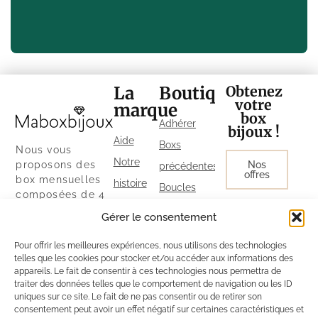
Lire l'article
Une idée cadeau qui fait vraiment plaisir Vous savez ce
La
Boutique
Obtenez
moment où on cherche le cadeau parfait ? Celui qui va
votre
marque
vraiment faire plaisir sans se ruiner ? On a pensé à vous.
box
Adhérer
Chez nous, vous trouverez des bijoux en...
bijoux !
Aide
Boxs
Nous vous
Lire l'article
Notre
proposons des
Nos
précédentes
offres
box mensuelles
histoire
Boucles
composées de 4
Le Guide
d’oreilles
bijoux, à partir de
Gérer le consentement
28 € / mois.
MaBoxBijoux
Colliers
Découvrez
Pour offrir les meilleures expériences, nous utilisons des technologies
Parrainage
Bracelets
également notre
telles que les cookies pour stocker et/ou accéder aux informations des
Politique
boutique ainsi
appareils. Le fait de consentir à ces technologies nous permettra de
Bagues
que nos autres
traiter des données telles que le comportement de navigation ou les ID
de
uniques sur ce site. Le fait de ne pas consentir ou de retirer son
exclusivités sur
consentement peut avoir un effet négatif sur certaines caractéristiques et
cookies
notre site.