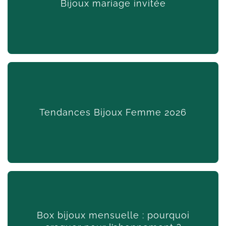
Bijoux mariage invitée
Invitée à un Mariage : Quels Bijoux Porter avec Votre Tenue
? Vous avez trouvé LA robe. Les chaussures sont dans le
sac. Mais voilà que vous vous retrouvez devant votre boîte
à bijoux, perplexe, sans savoir quelles pièces porteront...
Tendances Bijoux Femme 2026
Lire l'article
Top 5 des Tendances Bijoux Femme en Acier Inoxydable
pour 2026 En 2026, les bijoux femme en acier inoxydable
s’imposent plus que jamais comme les incontournables de
toutes les garde-robes. Résistants, hypoallergéniques,
Box bijoux mensuelle : pourquoi
imperméables et d’un éclat permanent, ils répondent