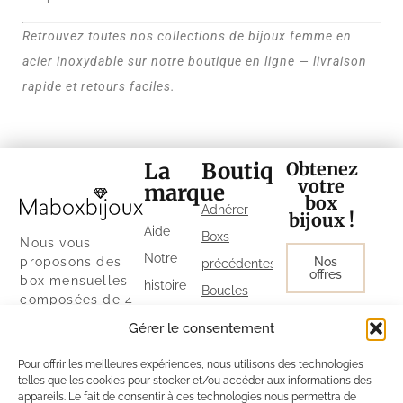
Retrouvez toutes nos collections de bijoux femme en
acier inoxydable sur notre boutique en ligne — livraison
rapide et retours faciles.
La
Boutique
Obtenez
votre
marque
box
Adhérer
bijoux !
Aide
Boxs
Nous vous
Notre
proposons des
Nos
précédentes
offres
box mensuelles
histoire
Boucles
composées de 4
Le Guide
d’oreilles
bijoux, à partir de
Gérer le consentement
28 € / mois.
MaBoxBijoux
Colliers
Découvrez
Pour offrir les meilleures expériences, nous utilisons des technologies
Parrainage
Bracelets
également notre
telles que les cookies pour stocker et/ou accéder aux informations des
Politique
boutique ainsi
appareils. Le fait de consentir à ces technologies nous permettra de
Bagues