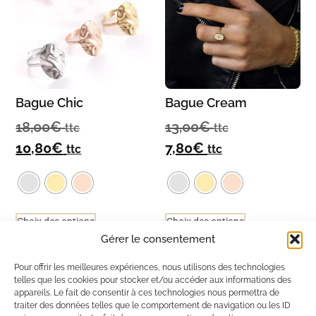
Bague Chic
Bague Cream
18,00
€
13,00
€
ttc
ttc
10,80
€
7,80
€
ttc
ttc
Choix des options
Choix des options
Gérer le consentement
Pour offrir les meilleures expériences, nous utilisons des technologies
Ils ont adopté Ma Box Bijoux
telles que les cookies pour stocker et/ou accéder aux informations des
appareils. Le fait de consentir à ces technologies nous permettra de
traiter des données telles que le comportement de navigation ou les ID
Solène de Besombes