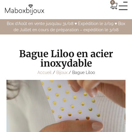
0
Box d’Août en vente jusqu’au 31/08 ♥️ Expédition le 2/09 ♥️ Box
de Juillet en cours de préparation – expédition le 3/08
Bague Liloo en acier
inoxydable
Accueil
/
Bijoux
/ Bague Liloo