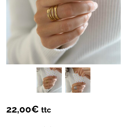
22,00
€
ttc