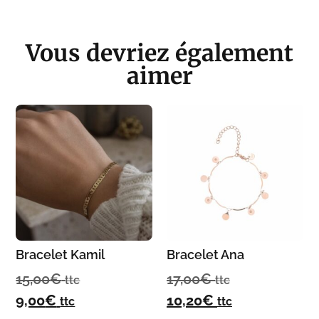
Vous devriez également
aimer
Bracelet Kamil
Bracelet Ana
15,00
€
17,00
€
ttc
ttc
9,00
€
10,20
€
ttc
ttc