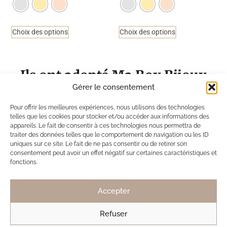
Choix des options
Choix des options
Ils ont adopté Ma Box Bijoux
Gérer le consentement
SB
Solène de Besombes
12 nov. 2025
Pour offrir les meilleures expériences, nous utilisons des technologies
telles que les cookies pour stocker et/ou accéder aux informations des
Toujours des bijoux délicats et discrets.
appareils. Le fait de consentir à ces technologies nous permettra de
traiter des données telles que le comportement de navigation ou les ID
Mais pas de véritable coup de coeur cette fois
uniques sur ce site. Le fait de ne pas consentir ou de retirer son
ci, contrairement à la dernière box.
consentement peut avoir un effet négatif sur certaines caractéristiques et
fonctions.
Toujours ravie de découvrir les créations !
Accepter
Refuser
LD
Lucie Decruydt
15 mai 2025