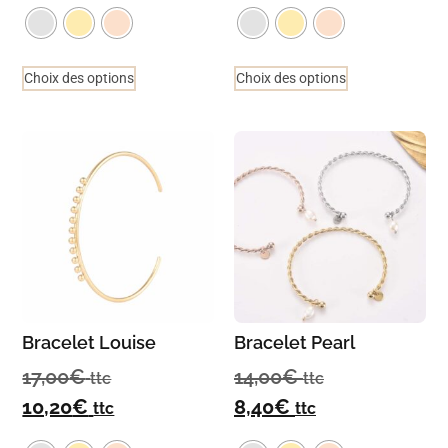
Choix des options
Choix des options
Bracelet Louise
Bracelet Pearl
17,00
€
14,00
€
ttc
ttc
10,20
€
8,40
€
ttc
ttc