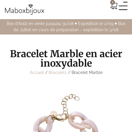
0
Box d’Août en vente jusqu’au 31/08 ♥️ Expédition le 2/09 ♥️ Box
de Juillet en cours de préparation – expédition le 3/08
Bracelet Marble en acier
inoxydable
Accueil
/
Bracelets
/ Bracelet Marble