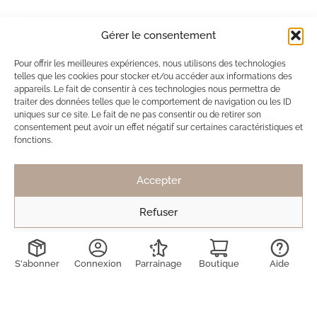
Gérer le consentement
Ils ont adopté Ma Box Bijoux
Pour offrir les meilleures expériences, nous utilisons des technologies
SB
Solène de Besombes
telles que les cookies pour stocker et/ou accéder aux informations des
12 nov. 2025
appareils. Le fait de consentir à ces technologies nous permettra de
traiter des données telles que le comportement de navigation ou les ID
Toujours des bijoux délicats et discrets.
uniques sur ce site. Le fait de ne pas consentir ou de retirer son
consentement peut avoir un effet négatif sur certaines caractéristiques et
Mais pas de véritable coup de coeur cette fois
fonctions.
ci, contrairement à la dernière box.
Toujours ravie de découvrir les créations !
Accepter
Refuser
LD
Lucie Decruydt
Voir les préférences
15 mai 2025
S'abonner
Connexion
Parrainage
Boutique
Aide
J’ai déjà été abonnée 2 fois à maboxbijoux et n’ai
jamais été déçue des produits reçus. Ils sont de
qualité (on peut même se laver avec ils ne