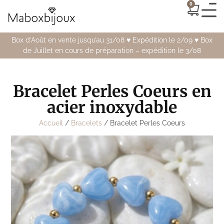
0
Box d’Août en vente jusqu’au 31/08 ♥️ Expédition le 2/09 ♥️ Box
de Juillet en cours de préparation – expédition le 3/08
Bracelet Perles Coeurs en
acier inoxydable
Accueil
/
Bracelets
/ Bracelet Perles Coeurs