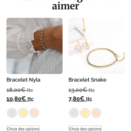
aimer
Bracelet Nyla
Bracelet Snake
18,00
€
13,00
€
ttc
ttc
10,80
€
7,80
€
ttc
ttc
Choix des options
Choix des options