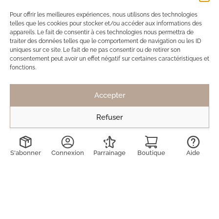
Ils ont adopté Ma Box Bijoux
Pour offrir les meilleures expériences, nous utilisons des technologies
telles que les cookies pour stocker et/ou accéder aux informations des
SB
Solène de Besombes
appareils. Le fait de consentir à ces technologies nous permettra de
12 nov. 2025
traiter des données telles que le comportement de navigation ou les ID
uniques sur ce site. Le fait de ne pas consentir ou de retirer son
Toujours des bijoux délicats et discrets.
consentement peut avoir un effet négatif sur certaines caractéristiques et
fonctions.
Mais pas de véritable coup de coeur cette fois
ci, contrairement à la dernière box.
Accepter
Toujours ravie de découvrir les créations !
Refuser
Voir les préférences
LD
Lucie Decruydt
S'abonner
Connexion
15 mai 2025
Parrainage
Boutique
Aide
J’ai déjà été abonnée 2 fois à maboxbijoux et n’ai
jamais été déçue des produits reçus. Ils sont de
qualité (on peut même se laver avec ils ne
bougent pas), supers élégants et dans l’air du