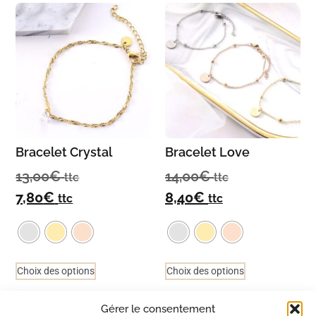
Bracelet Crystal
Bracelet Love
13,00
€
14,00
€
ttc
ttc
7,80
€
8,40
€
ttc
ttc
Choix des options
Choix des options
Gérer le consentement