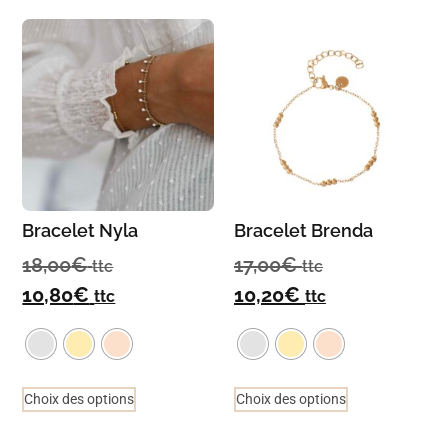
Bracelet Nyla
Bracelet Brenda
18,00
€
17,00
€
ttc
ttc
10,80
€
10,20
€
ttc
ttc
Choix des options
Choix des options