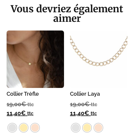
Vous devriez également
aimer
Collier Trèfle
Collier Laya
19,00
€
19,00
€
ttc
ttc
11,40
€
11,40
€
ttc
ttc