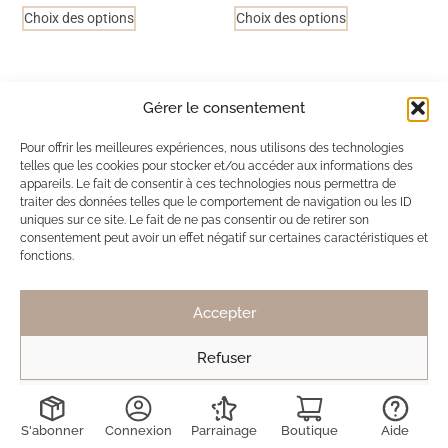
Choix des options
Choix des options
Ils ont adopté Ma Box Bijoux
Gérer le consentement
SB
Solène de Besombes
Pour offrir les meilleures expériences, nous utilisons des technologies
telles que les cookies pour stocker et/ou accéder aux informations des
12 nov. 2025
appareils. Le fait de consentir à ces technologies nous permettra de
Toujours des bijoux délicats et discrets.
traiter des données telles que le comportement de navigation ou les ID
uniques sur ce site. Le fait de ne pas consentir ou de retirer son
Mais pas de véritable coup de coeur cette fois
consentement peut avoir un effet négatif sur certaines caractéristiques et
ci, contrairement à la dernière box.
fonctions.
Toujours ravie de découvrir les créations !
Accepter
Refuser
LD
Lucie Decruydt
15 mai 2025
Voir les préférences
J’ai déjà été abonnée 2 fois à maboxbijoux et n’ai
S'abonner
Connexion
Parrainage
Boutique
Aide