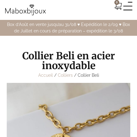
0
Box d’Août en vente jusqu’au 31/08 ♥️ Expédition le 2/09 ♥️ Box
de Juillet en cours de préparation – expédition le 3/08
Collier Beli en acier
inoxydable
Accueil
/
Colliers
/ Collier Beli