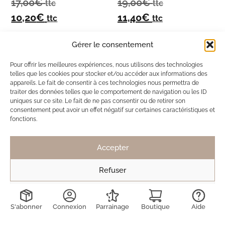
17,00
€
19,00
€
ttc
ttc
10,20
€
11,40
€
ttc
ttc
Gérer le consentement
Pour offrir les meilleures expériences, nous utilisons des technologies
Choix des options
Choix des options
telles que les cookies pour stocker et/ou accéder aux informations des
appareils. Le fait de consentir à ces technologies nous permettra de
traiter des données telles que le comportement de navigation ou les ID
uniques sur ce site. Le fait de ne pas consentir ou de retirer son
Ils ont adopté Ma Box Bijoux
consentement peut avoir un effet négatif sur certaines caractéristiques et
fonctions.
SB
Solène de Besombes
12 nov. 2025
Accepter
Toujours des bijoux délicats et discrets.
Refuser
Mais pas de véritable coup de coeur cette fois
ci, contrairement à la dernière box.
Voir les préférences
Toujours ravie de découvrir les créations !
S'abonner
Connexion
Parrainage
Boutique
Aide