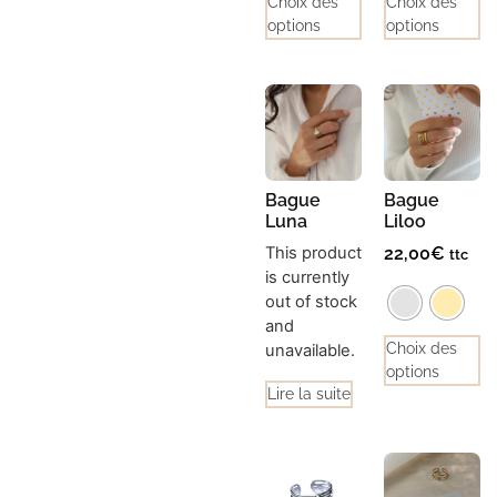
Choix des
Choix des
options
options
Bague
Bague
Luna
Liloo
This product
22,00
€
ttc
is currently
out of stock
and
Choix des
unavailable.
options
Lire la suite