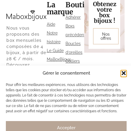
La
Boutique
Obtenez
votre
marque
box
Adhérer
bijoux !
Aide
Boxs
Nous vous
Notre
proposons des
Nos
précédentes
offres
box mensuelles
histoire
Boucles
composées de 4
Le Guide
d’oreilles
bijoux, à partir de
28 € / mois.
MaBoxBijoux
Colliers
Découvrez
Parrainage
Bracelets
également notre
Gérer le consentement
Politique
boutique ainsi
Bagues
que nos autres
Pour offrir les meilleures expériences, nous utilisons des technologies
de
exclusivités sur
telles que les cookies pour stocker et/ou accéder aux informations des
cookies
notre site.
appareils. Le fait de consentir à ces technologies nous permettra de traiter
des données telles que le comportement de navigation ou les ID uniques
Politique
sur ce site. Le fait de ne pas consentir ou de retirer son consentement
peut avoir un effet négatif sur certaines caractéristiques et fonctions.
de
confidentialité
Accepter
Mentions légales
|
CGV
&
CGU
Maboxbijoux
© 2026