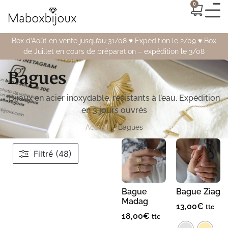
0
Box d’Août en vente jusqu’au 31/08 ♥️ Expédition le 2/09 ♥️ Box
de Juillet en cours de préparation – expédition le 3/08
Bagues
Bijoux en acier inoxydable, résistants à l’eau. Expédition
en 3 jours ouvrés
Accueil
/ Bagues
Filtré (48)
Bague
Bague Ziag
Madag
13,00
€
ttc
18,00
€
ttc