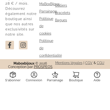
28 € / mois.
MaBoxBijoux
Colliers
Découvrez
Parrainage
Bracelets
également notre
Politique
boutique ainsi
Bagues
que nos autres
de
exclusivités sur
cookies
notre site.
Politique
de
confidentialité
Mentions légales
|
CGV
&
CGU
Maboxbijoux
© 2026
Conception par
PROSPEOS
S'abonner
Connexion
Parrainage
Boutique
Aide