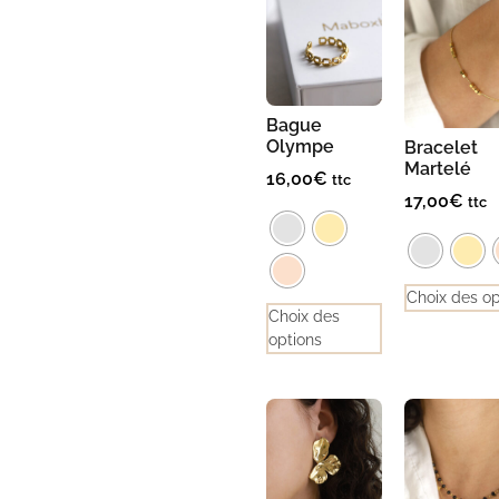
Bague
Olympe
Bracelet
Martelé
16,00
€
ttc
17,00
€
ttc
Choix des op
Choix des
options