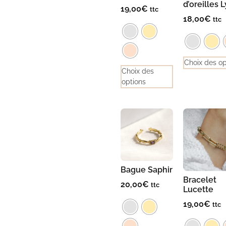
d’oreilles 
19,00
€
ttc
18,00
€
ttc
Choix des op
Choix des
options
Bague Saphir
Bracelet
20,00
€
ttc
Lucette
19,00
€
ttc