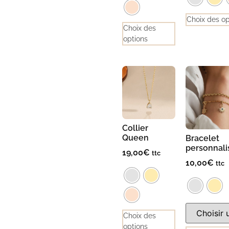
Choix des op
Choix des
options
Collier
Queen
Bracelet
personnali
19,00
€
ttc
10,00
€
ttc
Choix des
options