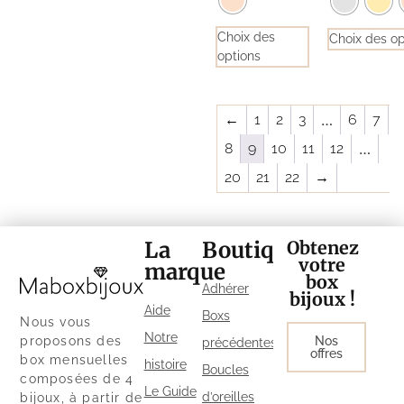
Choix des
Choix des op
options
←
1
2
3
…
6
7
8
9
10
11
12
…
20
21
22
→
La
Boutique
Obtenez
votre
marque
box
Adhérer
bijoux !
Aide
Boxs
Nous vous
Notre
proposons des
Nos
précédentes
offres
box mensuelles
histoire
Boucles
composées de 4
Le Guide
d’oreilles
bijoux, à partir de