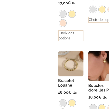
17,00
€
ttc
Choix des op
Choix des
options
Bracelet
Louane
Boucles
d’oreilles P
18,00
€
ttc
18,00
€
ttc