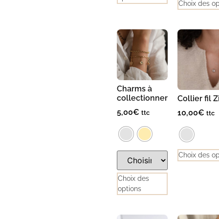
Choix des op
Charms à
collectionner
Collier fil 
5,00
€
10,00
€
ttc
ttc
Choix des op
Choix des
options